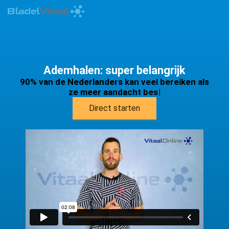
Ademhalen: super belangrijk
9
0
%
v
a
n
d
e
N
e
d
e
r
l
a
n
d
e
r
s
k
a
n
v
e
e
l
b
e
r
e
i
k
e
n
a
l
s
z
e
m
e
e
r
a
a
n
d
a
c
h
t
b
e
s
t
e
d
e
n
a
Direct starten